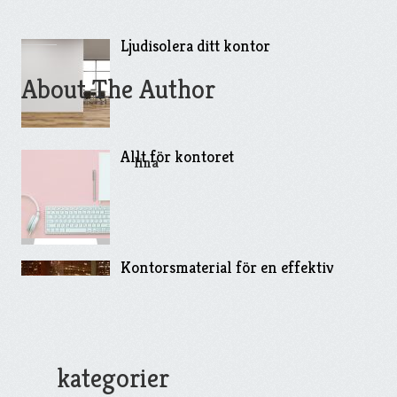
Ljudisolera ditt kontor
About The Author
Allt för kontoret
lina
Kontorsmaterial för en effektiv
arbetsdag
kategorier
Fixa ett eget hemmakontor