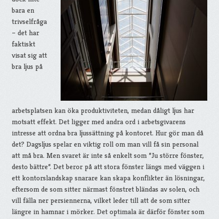
bara en
trivselfråga
– det har
faktiskt
visat sig att
bra ljus på
arbetsplatsen kan öka produktiviteten, medan dåligt ljus har
motsatt effekt. Det ligger med andra ord i arbetsgivarens
intresse att ordna bra ljussättning på kontoret. Hur gör man då
det? Dagsljus spelar en viktig roll om man vill få sin personal
att må bra. Men svaret är inte så enkelt som ”Ju större fönster,
desto bättre”. Det beror på att stora fönster längs med väggen i
ett kontorslandskap snarare kan skapa konflikter än lösningar,
eftersom de som sitter närmast fönstret bländas av solen, och
vill fälla ner persiennerna, vilket leder till att de som sitter
längre in hamnar i mörker. Det optimala är därför fönster som