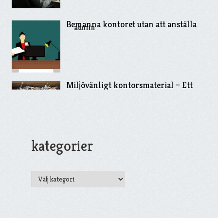
Bemanna kontoret utan att anställa
admin
Miljövänligt kontorsmaterial – Ett
viktigt ställningstagande
kategorier
Allt för kontoret
kategorier